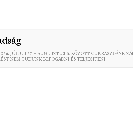
Rendelés
Esküvői ajánlataink
Egyedi torták
Kar
adság
026. JÚLIUS 27. – AUGUSZTUS 6. KÖZÖTT CUKRÁSZDÁNK ZÁ
ÉST NEM TUDUNK BEFOGADNI ÉS TELJESÍTENI!