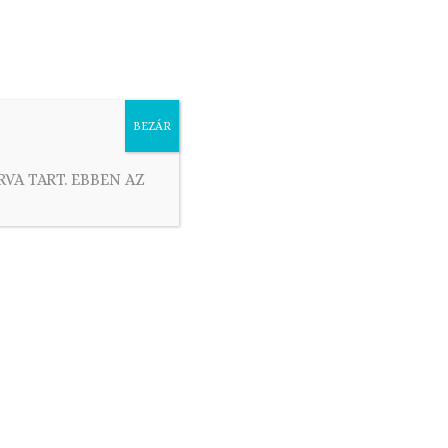
ácsonyi sütemények
Húsvéti sütemények
BEZÁR
RVA TART. EBBEN AZ