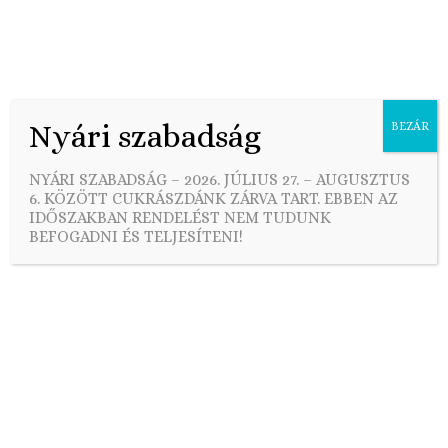
Nyári szabadság
BEZÁR
Skip
to
Mentes és paleo esküvői torta
NYÁRI SZABADSÁG – 2026. JÚLIUS 27. – AUGUSZTUS
content
6. KÖZÖTT CUKRÁSZDÁNK ZÁRVA TART. EBBEN AZ
IDŐSZAKBAN RENDELÉST NEM TUDUNK
BEFOGADNI ÉS TELJESÍTENI!
MENTES ÉS PALEO ESKÜVŐI TORTA
KÍNÁLATUNK
Minőségi paleo esküvői torták rendelésre