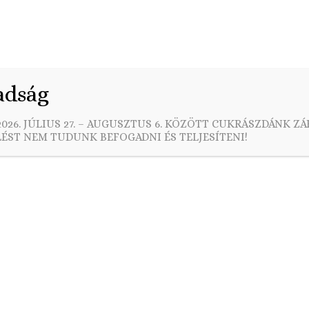
Rendelés
Esküvői ajánlataink
Egyedi torták
Kar
adság
utatkozás
026. JÚLIUS 27. – AUGUSZTUS 6. KÖZÖTT CUKRÁSZDÁNK ZÁ
ÉST NEM TUDUNK BEFOGADNI ÉS TELJESÍTENI!
ozik a piliscsabai MÁK Kézműves Cukrászda: Tudjuk, sok
ószer- és adalékanyag-mentes
sütikkel lepjétek meg szere
tel, odafigyeléssel és gondossággal készítjük sütemén
ainkat.