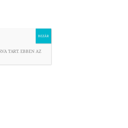
ácsonyi sütemények
Húsvéti sütemények
BEZÁR
RVA TART. EBBEN AZ
an rengeteg időt, energiát szántok rá, hogy
tteiteket.
Minőségi alapanyagok
ból, nagy-nagy
yeinket, tortáinkat, sós és édes pitéinket,