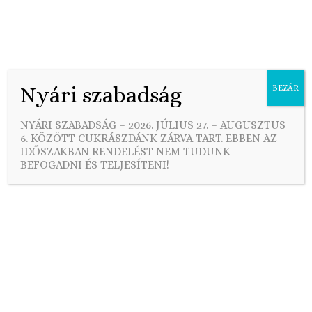
Nyári szabadság
BEZÁR
Skip
to
Á.SZ.F.
NYÁRI SZABADSÁG – 2026. JÚLIUS 27. – AUGUSZTUS
content
6. KÖZÖTT CUKRÁSZDÁNK ZÁRVA TART. EBBEN AZ
IDŐSZAKBAN RENDELÉST NEM TUDUNK
BEFOGADNI ÉS TELJESÍTENI!
Kérjük, olvassa el alaposan Általános Szerződési
Feltételeinket, hiszen rendelése leadásával elfogadja a
jelen dokumentumban leírtakat!
Amennyiben webshopunk használatával, a vásárlás
folyamatával, termékeinkkel vagy az Általános
Szerződési Feltételekkel kapcsolatos kérdése van, az
alábbi elérhetőségeken keresztül veheti fel velünk a
kapcsolatot: