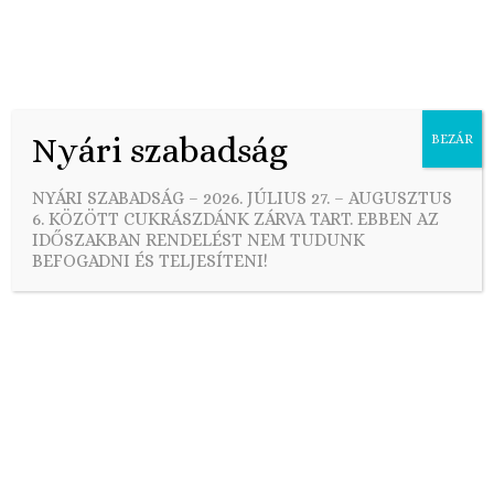
Nyári szabadság
BEZÁR
Skip
to
GY.I.K.
NYÁRI SZABADSÁG – 2026. JÚLIUS 27. – AUGUSZTUS
content
6. KÖZÖTT CUKRÁSZDÁNK ZÁRVA TART. EBBEN AZ
IDŐSZAKBAN RENDELÉST NEM TUDUNK
BEFOGADNI ÉS TELJESÍTENI!
Gyakran ismételt kérdések összegyűjtve, hogy
könnyen és gyorsan megtaláld, amit keresel. Ha az
alábbi kérdések és válaszok között mégsem találtad
meg, amit kerestél, akkor írj nekünk és segítünk!
Kérdéseidet, kéréseidet, észrevételeidet az
info@makcukraszda.hu
e-mail címen várjuk.