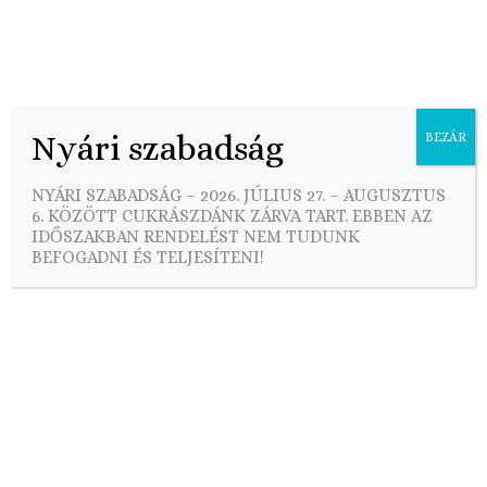
Nyári szabadság
BEZÁR
Skip
to
Elfelejtett jelszó
NYÁRI SZABADSÁG – 2026. JÚLIUS 27. – AUGUSZTUS
content
6. KÖZÖTT CUKRÁSZDÁNK ZÁRVA TART. EBBEN AZ
IDŐSZAKBAN RENDELÉST NEM TUDUNK
BEFOGADNI ÉS TELJESÍTENI!
[theme-my-login]
Webáruház
Torták
Mindenmentes torta
Exkluzív desszertek