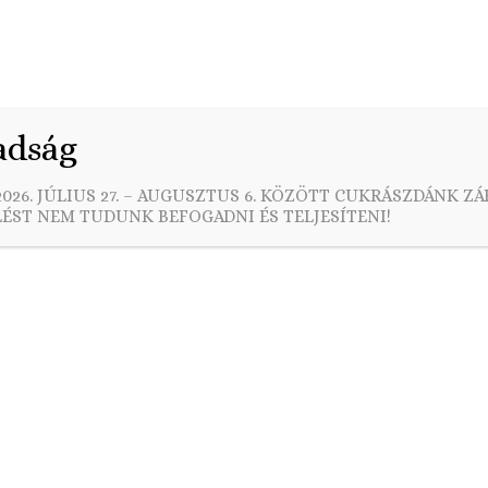
Rendelés
Esküvői ajánlataink
Egyedi torták
Kar
adság
026. JÚLIUS 27. – AUGUSZTUS 6. KÖZÖTT CUKRÁSZDÁNK ZÁ
ÉST NEM TUDUNK BEFOGADNI ÉS TELJESÍTENI!