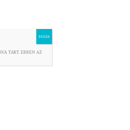
ácsonyi sütemények
Húsvéti sütemények
BEZÁR
RVA TART. EBBEN AZ