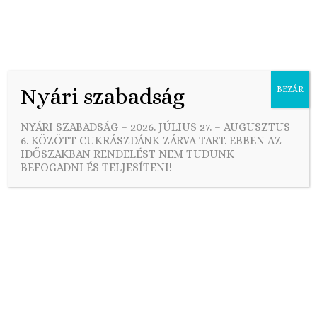
Nyári szabadság
BEZÁR
Skip
to
Nap szerinti archívum:
NYÁRI SZABADSÁG – 2026. JÚLIUS 27. – AUGUSZTUS
content
2022-04-01
6. KÖZÖTT CUKRÁSZDÁNK ZÁRVA TART. EBBEN AZ
IDŐSZAKBAN RENDELÉST NEM TUDUNK
BEFOGADNI ÉS TELJESÍTENI!
Húsvéti fonott kalács MÁK Cuki módra!