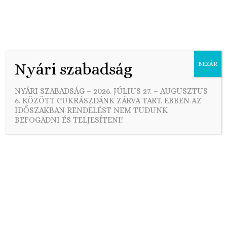
Nyári szabadság
BEZÁR
Skip
to
NYÁRI SZABADSÁG – 2026. JÚLIUS 27. – AUGUSZTUS
content
6. KÖZÖTT CUKRÁSZDÁNK ZÁRVA TART. EBBEN AZ
IDŐSZAKBAN RENDELÉST NEM TUDUNK
BEFOGADNI ÉS TELJESÍTENI!