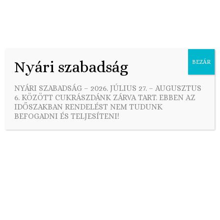
Nyári szabadság
BEZÁR
Skip
to
NYÁRI SZABADSÁG – 2026. JÚLIUS 27. – AUGUSZTUS
content
6. KÖZÖTT CUKRÁSZDÁNK ZÁRVA TART. EBBEN AZ
IDŐSZAKBAN RENDELÉST NEM TUDUNK
BEFOGADNI ÉS TELJESÍTENI!